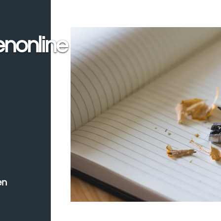
enonline
en