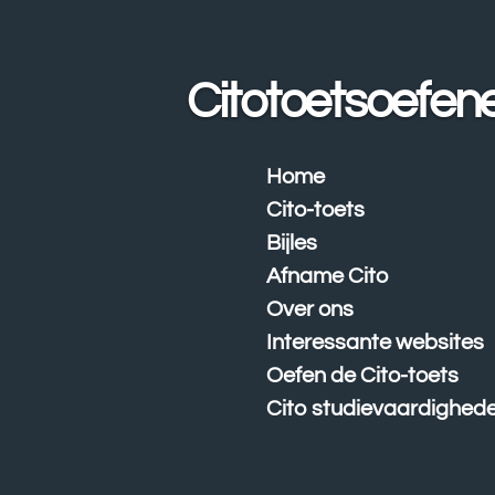
Ga
direct
naar
Citotoetsoefen
de
hoofdinhoud
Home
Cito-toets
Bijles
Afname Cito
Over ons
Interessante websites
Oefen de Cito-toets
Cito studievaardighed